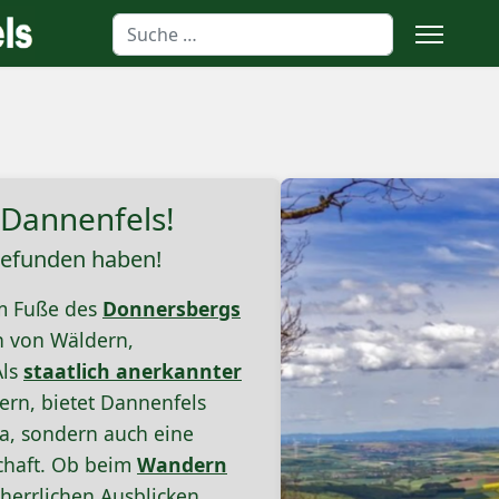
Suchen
 Dannenfels!
gefunden haben!
am Fuße des
Donnersbergs
n von Wäldern,
Als
staatlich anerkannter
rn, bietet Dannenfels
ma, sondern auch eine
schaft. Ob beim
Wandern
herrlichen Ausblicken