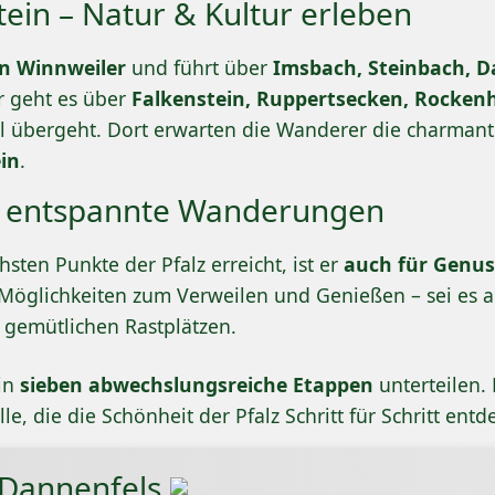
tein – Natur & Kultur erleben
n Winnweiler
und führt über
Imsbach, Steinbach, 
r geht es über
Falkenstein, Ruppertsecken, Rocken
el übergeht. Dort erwarten die Wanderer die charman
in
.
 & entspannte Wanderungen
en Punkte der Pfalz erreicht, ist er
auch für Genus
he Möglichkeiten zum Verweilen und Genießen – sei es
 gemütlichen Rastplätzen.
 in
sieben abwechslungsreiche Etappen
unterteilen. 
le, die die Schönheit der Pfalz Schritt für Schritt en
 Dannenfels