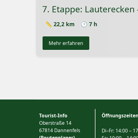
7. Etappe: Lauterecken 
📏 22,2 km
🕑 7 h
Mehr erfahren
Tourist-Info
Öffnungszeite
Oberstraße 14
67814 Dannenfels
Di–Fr: 14:00 – 1
(Routenplaner)