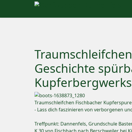
Traumschleifchen
Geschichte spürba
Kupferbergwerks
Traumschleifchen Fischbacher Kupferspure
- Lass dich faszinieren von verborgenen u
Treffpunkt: Dannenfels, Grundschule Baste
K 30 von Fischbach nach Berschweiler bei Ki