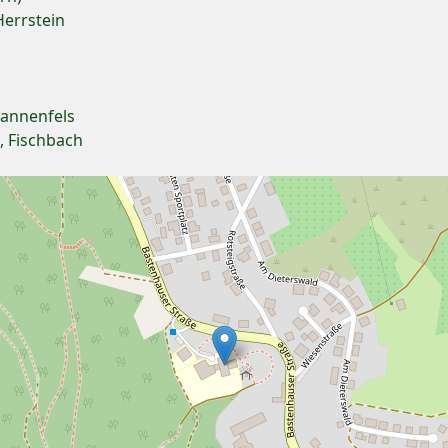
Herrstein
Dannenfels
, Fischbach