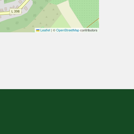
Leaflet
|
©
OpenStreetMap
contributors