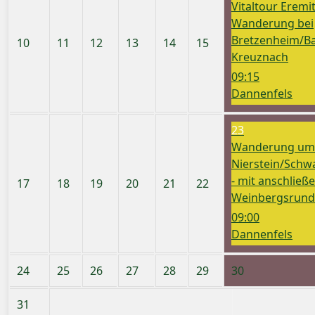
Vitaltour Eremi
Wanderung bei
Bretzenheim/B
10
11
12
13
14
15
Kreuznach
09:15
Dannenfels
23
Wanderung um
Nierstein/Sch
- mit anschließ
17
18
19
20
21
22
Weinbergsrund
09:00
Dannenfels
24
25
26
27
28
29
30
31