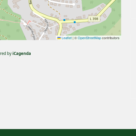
Leaflet
|
©
OpenStreetMap
contributors
red by
iCagenda